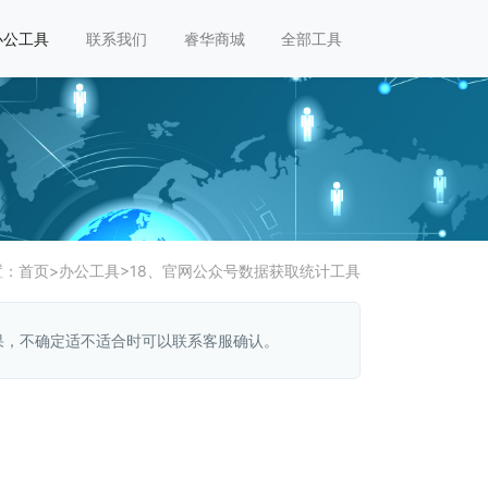
办公工具
联系我们
睿华商城
全部工具
置：
首页
>
办公工具
>
18、官网公众号数据获取统计工具
果，不确定适不适合时可以联系客服确认。