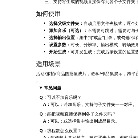
三、支持将生成的视频直接保存到各个子文件夹下
如何使用
选择父级文件夹：
自动启用文件夹模式，逐个
添加音乐（可选）：
不需要可跳过；需要时与
选择输出位置：
集中到“成品”目录，或勾选“保
设置参数：
时长、分辨率、输出模式、转场效
开始生成：
可并发生成；完成后按设置的位置
适用场景
活动/旅拍/商品图批量成片，教学/作品集展示，跨
常见问题
Q：
可以不加音乐吗？
A：
可以；若加音乐，支持与子文件夹一一对应。
Q：
能把视频直接保存到各子文件夹吗？
A：
可以；或选择集中输出到成品目录。
Q：
线程数怎么设置？
A：
数值越大并发越高，建议逐步上调，观察系统