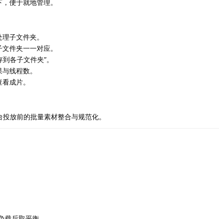
，便于就地管理。
处理子文件夹。
子文件夹一一对应。
存到各子文件夹”。
果与线程数。
查看成片。
平台投放前的批量素材整合与规范化。
负载后取平衡。