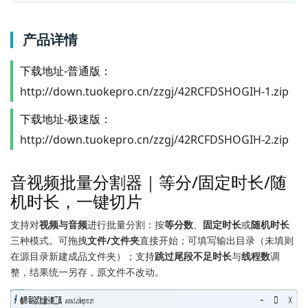
产品详情
下载地址-
普通版：
http://down.tuokepro.cn/zzgj/42RCFDSHOGIH-1.zip
下载地址-
极速版：
http://down.tuokepro.cn/zzgj/42RCFDSHOGIH-2.zip
音视频批量分割器｜等分/固定时长/随
机时长，一键切片
支持对
视频与音频
进行批量分割：按
等分数
、
固定时长
或
随机时长
三种模式。可拖拽
文件/文件夹
直接开始；可填写输出目录（未填则
在源目录新建成品文件夹）；支持
跳过尾段不足时长
与
线程数
调
整，结果统一另存，原文件不改动。